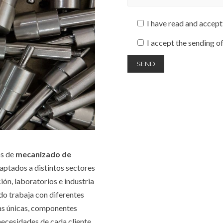
I have read and accept
I accept the sending o
os de
mecanizado de
daptados a distintos sectores
ón, laboratorios e industria
do trabaja con diferentes
zas únicas, componentes
necesidades de cada cliente.