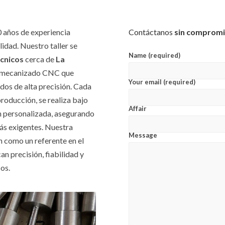
 años de experiencia
Contáctanos
sin comprom
lidad. Nuestro taller se
Name (required)
écnicos
cerca de
La
de mecanizado CNC que
Your email (required)
dos de alta precisión. Cada
roducción, se realiza bajo
Affair
ón personalizada, asegurando
ás exigentes. Nuestra
Message
n como un referente en el
an precisión, fiabilidad y
os.