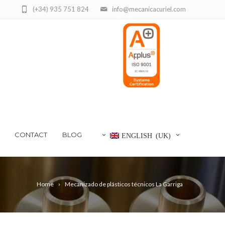
(+34) 935 751 824
info@mecanicacuriel.com
CONTACT
BLOG
ENGLISH (UK)
Home
Mecanizado de plásticos técnicos La Garriga