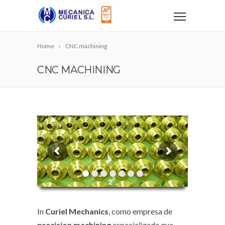
Home
CNC machining
CNC MACHINING
In
Curiel Mechanics
, como empresa de
precision machining
especializada que