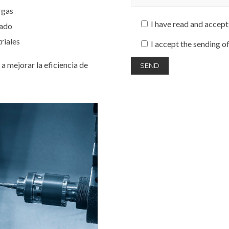
rgas
I have read and accept
zado
riales
I accept the sending o
a mejorar la eficiencia de