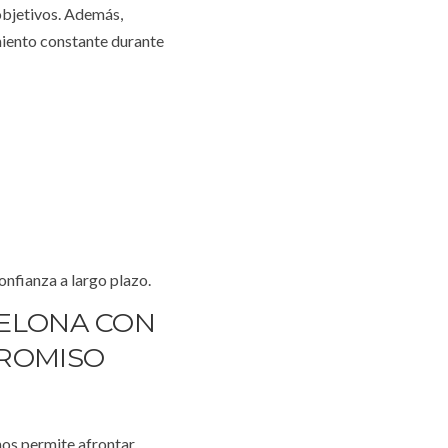
 objetivos. Además,
iento constante durante
onfianza a largo plazo.
CELONA CON
PROMISO
os permite afrontar