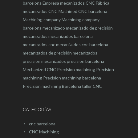
barcelona
Empresa mecanizados CNC
Fábrica
mecanizados CNC
Machined CNC barcelona
Machining company
Machining company
barcelona
mecanizado
mecanizado de precisión
mecanizados
mecanizados barcelona
mecanizados cnc
mecanizados cnc barcelona
mecanizados de precisión
mecanizados
precision
mecanizados precision barcelona
Mechanized CNC
Precision machining
Precision
machining
Precision machining barcelona
Precision machining Barcelona
taller CNC
CATEGORÍAS
cnc barcelona
CNC Machining