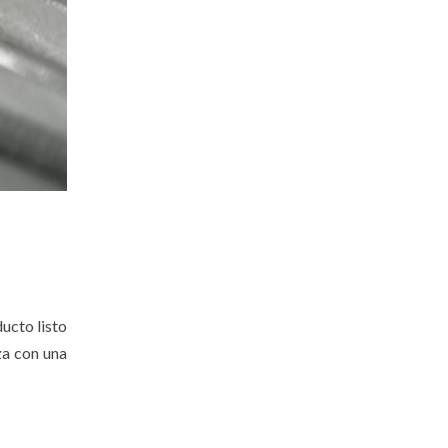
E
ducto listo
za con una