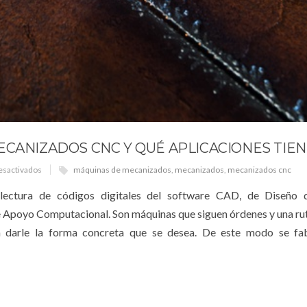
ECANIZADOS CNC Y QUÉ APLICACIONES TIE
esactivados
máquinas de mecanizados
,
mecanizados
,
mecanizados cnc
ectura de códigos digitales del software CAD, de Diseño
poyo Computacional. Son máquinas que siguen órdenes y una rut
a darle la forma concreta que se desea. De este modo se fab