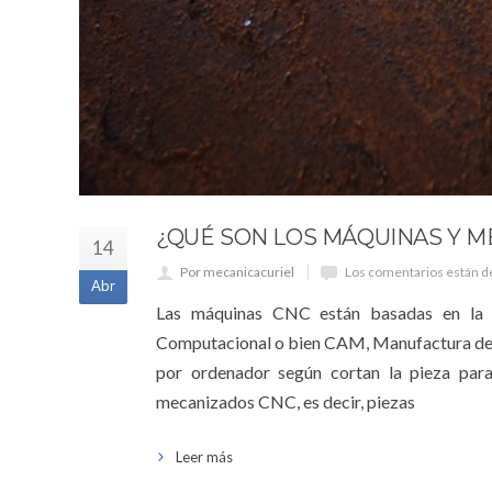
¿QUÉ SON LOS MÁQUINAS Y M
14
Por mecanicacuriel
Los comentarios están d
Abr
Las máquinas CNC están basadas en la l
Computacional o bien CAM, Manufactura de A
por ordenador según cortan la pieza par
mecanizados CNC, es decir, piezas
Leer más