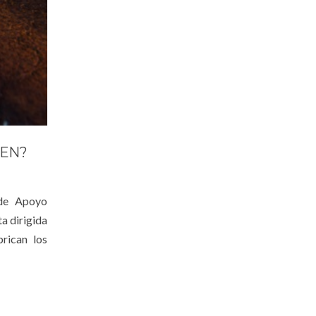
NEN?
 de Apoyo
a dirigida
rican los