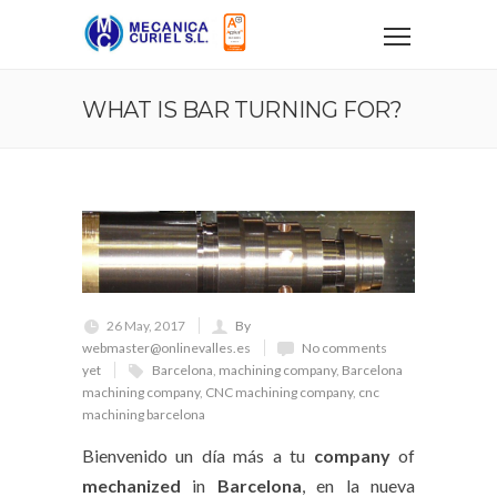
WHAT IS BAR TURNING FOR?
26 May, 2017
By
webmaster@onlinevalles.es
No comments
yet
Barcelona
,
machining company
,
Barcelona
machining company
,
CNC machining company
,
cnc
machining barcelona
Bienvenido un día más a tu
company
of
mechanized
in
Barcelona
, en la nueva