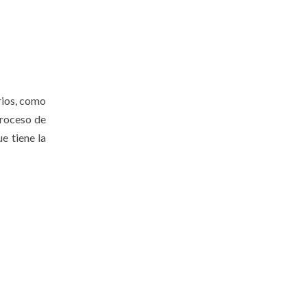
erios, como
 proceso de
ue tiene la