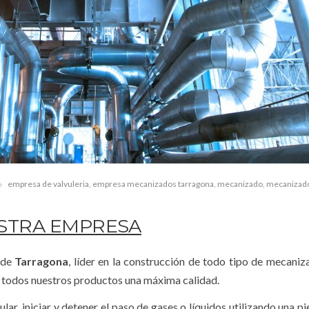
empresa de valvuleria
,
empresa mecanizados tarragona
,
mecanizado
,
mecanizado
STRA EMPRESA
 de
Tarragona
, líder en la construcción de todo tipo de mecaniz
n todos nuestros productos una máxima calidad.
ar, iniciar y detener el paso de gases o líquidos utilizando una pi