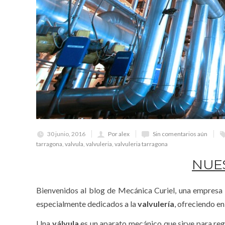
30 junio, 2016
Por alex
Sin comentarios aún
tarragona
,
valvula
,
valvuleria
,
valvuleria tarragona
NUE
Bienvenidos al blog de Mecánica Curiel, una empresa
especialmente dedicados a la
valvulería
, ofreciendo e
Una
válvula
es un aparato mecánico que sirve para regul