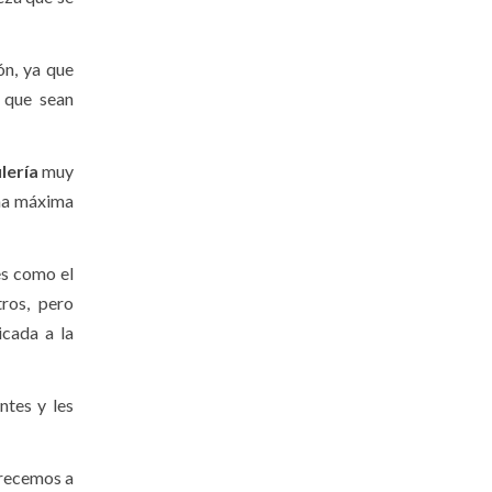
ón, ya que
 que sean
lería
muy
na máxima
es como el
ros, pero
cada a la
ntes y les
frecemos a