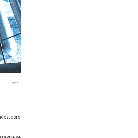
s tarragona
,
ados, pero
eza que se