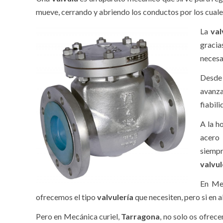
mueve, cerrando y abriendo los conductos por los cuales
La
val
gracia
necesa
Desde 
avanza
fiabili
A la h
acero 
siempr
valvul
En Me
ofrecemos el tipo
valvulería
que necesiten, pero si en 
Pero en Mecánica curiel,
Tarragona
, no solo os ofrec