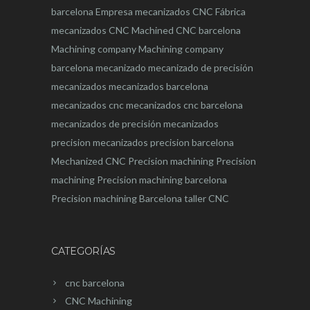
barcelona
Empresa mecanizados CNC
Fábrica
mecanizados CNC
Machined CNC barcelona
Machining company
Machining company
barcelona
mecanizado
mecanizado de precisión
mecanizados
mecanizados barcelona
mecanizados cnc
mecanizados cnc barcelona
mecanizados de precisión
mecanizados
precision
mecanizados precision barcelona
Mechanized CNC
Precision machining
Precision
machining
Precision machining barcelona
Precision machining Barcelona
taller CNC
CATEGORÍAS
cnc barcelona
CNC Machining