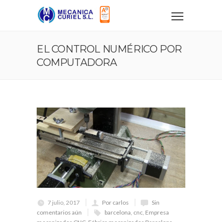
EL CONTROL NUMÉRICO POR
COMPUTADORA
7 julio, 2017
Por carlos
Sin
comentarios aún
barcelona
,
cnc
,
Empresa