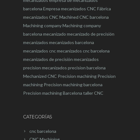
mecanizados
empresa de mecanizados
barcelona
Empresa mecanizados CNC
Fábrica
mecanizados CNC
Machined CNC barcelona
Machining company
Machining company
barcelona
mecanizado
mecanizado de precisión
mecanizados
mecanizados barcelona
mecanizados cnc
mecanizados cnc barcelona
mecanizados de precisión
mecanizados
precision
mecanizados precision barcelona
Mechanized CNC
Precision machining
Precision
machining
Precision machining barcelona
Precision machining Barcelona
taller CNC
CATEGORÍAS
cnc barcelona
CNC Machining