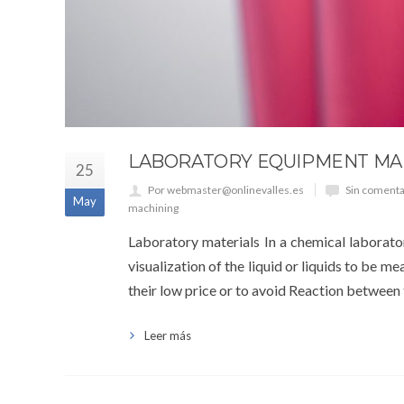
LABORATORY EQUIPMENT M
25
Por webmaster@onlinevalles.es
Sin comenta
May
machining
Laboratory materials In a chemical laborato
visualization of the liquid or liquids to be m
their low price or to avoid Reaction between t
Leer más