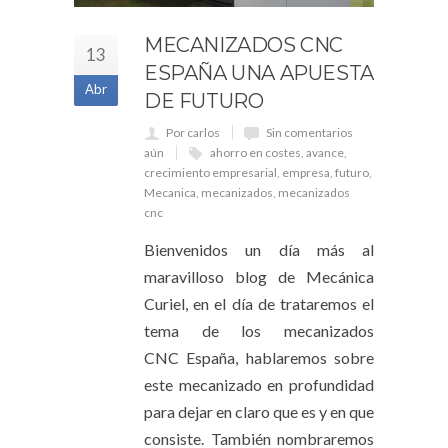
MECANIZADOS CNC
13
ESPAÑA UNA APUESTA
Abr
DE FUTURO
Por carlos
Sin comentarios
aún
ahorro en costes
,
avance
,
crecimiento empresarial
,
empresa
,
futuro
,
Mecanica
,
mecanizados
,
mecanizados
cnc
Bienvenidos un día más al
maravilloso blog de Mecánica
Curiel, en el día de trataremos el
tema de los mecanizados
CNC España, hablaremos sobre
este mecanizado en profundidad
para dejar en claro que es y en que
consiste. También nombraremos