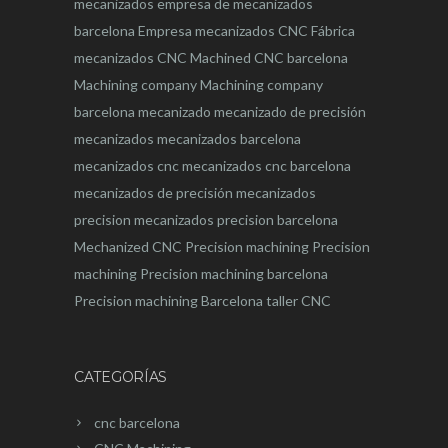
mecanizados
empresa de mecanizados
barcelona
Empresa mecanizados CNC
Fábrica
mecanizados CNC
Machined CNC barcelona
Machining company
Machining company
barcelona
mecanizado
mecanizado de precisión
mecanizados
mecanizados barcelona
mecanizados cnc
mecanizados cnc barcelona
mecanizados de precisión
mecanizados
precision
mecanizados precision barcelona
Mechanized CNC
Precision machining
Precision
machining
Precision machining barcelona
Precision machining Barcelona
taller CNC
CATEGORÍAS
cnc barcelona