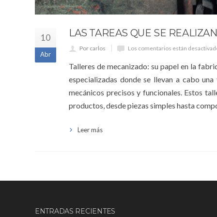
LAS TAREAS QUE SE REALIZA
10
Por carlos
Los comentarios están desactivad
Abr
Talleres de mecanizado: su papel en la fabr
especializadas donde se llevan a cabo un
mecánicos precisos y funcionales. Estos tal
productos, desde piezas simples hasta compo
Leer más
ENTRADAS RECIENTES