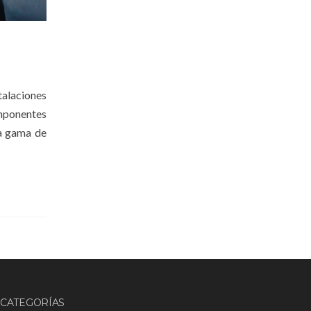
talaciones
mponentes
ia gama de
CATEGORÍAS