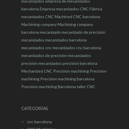
mecanizados
empresa de mecanizados
barcelona
Empresa mecanizados CNC
Fábrica
mecanizados CNC
Machined CNC barcelona
Machining company
Machining company
barcelona
mecanizado
mecanizado de precisión
mecanizados
mecanizados barcelona
mecanizados cnc
mecanizados cnc barcelona
mecanizados de precisión
mecanizados
precision
mecanizados precision barcelona
Mechanized CNC
Precision machining
Precision
machining
Precision machining barcelona
Precision machining Barcelona
taller CNC
CATEGORÍAS
cnc barcelona