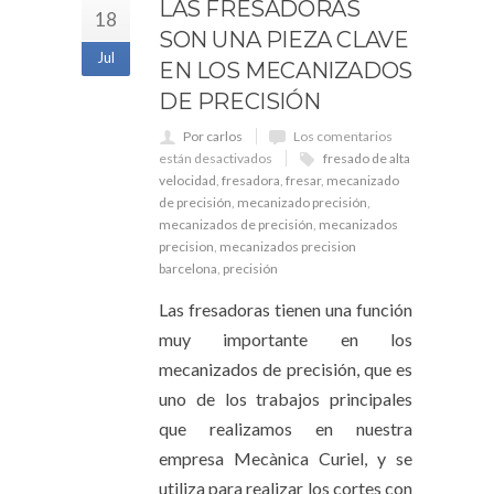
LAS FRESADORAS
18
SON UNA PIEZA CLAVE
Jul
EN LOS MECANIZADOS
DE PRECISIÓN
Por carlos
Los comentarios
están desactivados
fresado de alta
velocidad
,
fresadora
,
fresar
,
mecanizado
de precisión
,
mecanizado precisión
,
mecanizados de precisión
,
mecanizados
precision
,
mecanizados precision
barcelona
,
precisión
Las fresadoras tienen una función
muy importante en los
mecanizados de precisión, que es
uno de los trabajos principales
que realizamos en nuestra
empresa Mecànica Curiel, y se
utiliza para realizar los cortes con