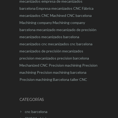
mecanizados
empresa de mecanizados
barcelona
Empresa mecanizados CNC
Fábrica
mecanizados CNC
Machined CNC barcelona
Machining company
Machining company
barcelona
mecanizado
mecanizado de precisión
mecanizados
mecanizados barcelona
mecanizados cnc
mecanizados cnc barcelona
mecanizados de precisión
mecanizados
precision
mecanizados precision barcelona
Mechanized CNC
Precision machining
Precision
machining
Precision machining barcelona
Precision machining Barcelona
taller CNC
CATEGORÍAS
cnc barcelona