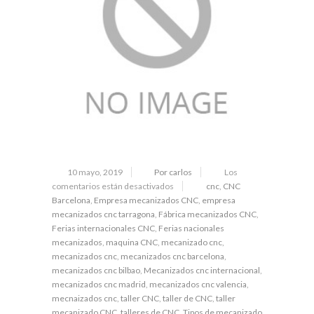
10 mayo, 2019
Por carlos
Los
comentarios están desactivados
cnc
,
CNC
Barcelona
,
Empresa mecanizados CNC
,
empresa
mecanizados cnc tarragona
,
Fábrica mecanizados CNC
,
Ferias internacionales CNC
,
Ferias nacionales
mecanizados
,
maquina CNC
,
mecanizado cnc
,
mecanizados cnc
,
mecanizados cnc barcelona
,
mecanizados cnc bilbao
,
Mecanizados cnc internacional
,
mecanizados cnc madrid
,
mecanizados cnc valencia
,
mecnaizados cnc
,
taller CNC
,
taller de CNC
,
taller
mecanizado CNC
,
talleres de CNC
,
Tipos de mecanizado