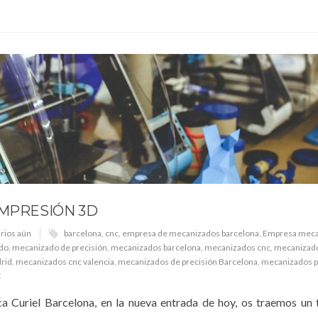
IMPRESIÓN 3D
rios aún
barcelona
,
cnc
,
empresa de mecanizados barcelona
,
Empresa meca
do
,
mecanizado de precisión
,
mecanizados barcelona
,
mecanizados cnc
,
mecanizado
rid
,
mecanizados cnc valencia
,
mecanizados de precisión Barcelona
,
mecanizados p
C
a Curiel Barcelona, en la nueva entrada de hoy, os traemos u