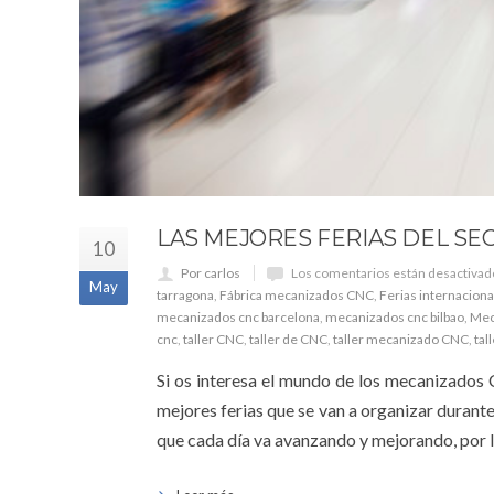
LAS MEJORES FERIAS DEL S
10
Por carlos
Los comentarios están desactivad
May
tarragona
,
Fábrica mecanizados CNC
,
Ferias internacion
mecanizados cnc barcelona
,
mecanizados cnc bilbao
,
Mec
cnc
,
taller CNC
,
taller de CNC
,
taller mecanizado CNC
,
tal
Si os interesa el mundo de los mecanizados CN
mejores ferias que se van a organizar durante
que cada día va avanzando y mejorando, por lo