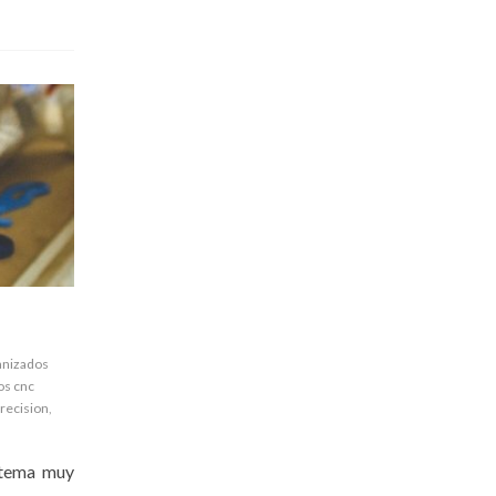
nizados
s cnc
recision
,
n tema muy