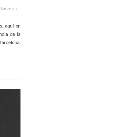
 barcelona
,
, aquí en
cia de la
Barcelona.