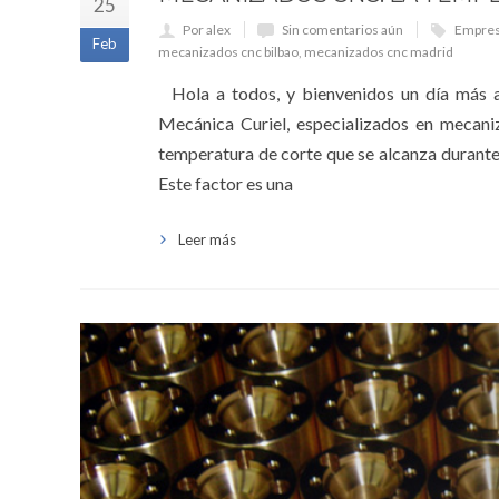
25
Por alex
Sin comentarios aún
Empres
Feb
mecanizados cnc bilbao
,
mecanizados cnc madrid
Hola a todos, y bienvenidos un día más a
Mecánica Curiel, especializados en mecan
temperatura de corte que se alcanza durante
Este factor es una
Leer más