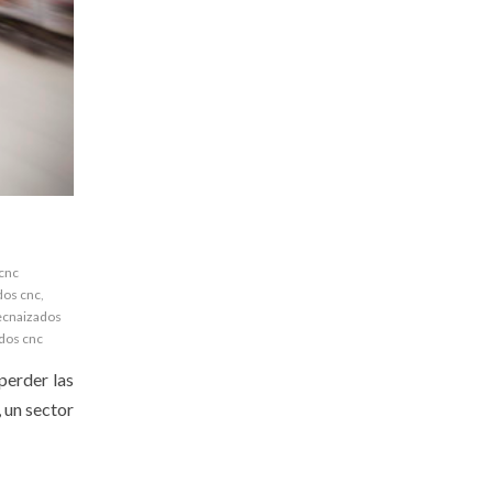
cnc
os cnc
,
cnaizados
dos cnc
perder las
, un sector