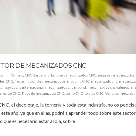
ECTOR DE MECANIZADOS CNC
os
cnc
,
CNC Barcelona
,
Empresa mecanizados CNC
,
empresa mecanizados 
ales CNC
,
Ferias nacionales mecanizados
,
maquina CNC
,
mecanizado cnc
,
mecanizad
anizados cnc internacional
,
mecanizados cnc madrid
,
mecanizados cnc valencia
,
me
leres de CNC
,
Tipos de mecanizado CNC
,
torno CNC
,
tornos CNC
,
Ventajas mecaniza
C, el decoletaje, la tornería y toda esta industria, no os podéis 
 este año, ya que en ellas, podréis aprender todo sobre este sector
 que es necesario estar al día, sobre