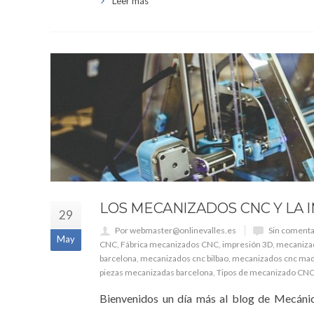
Leer más
LOS MECANIZADOS CNC Y LA 
29
Por webmaster@onlinevalles.es
Sin comenta
May
CNC
,
Fábrica mecanizados CNC
,
impresión 3D
,
mecaniza
barcelona
,
mecanizados cnc bilbao
,
mecanizados cnc mad
piezas mecanizadas barcelona
,
Tipos de mecanizado CN
Bienvenidos un día más al blog de Mecánic