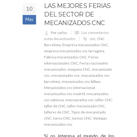
LAS MEJORES FERIAS
10
DEL SECTOR DE
May
MECANIZADOS CNC
Por carlos
Los comentarios
están desactivados
cnc
,
CNC
Barcelona
,
Empresa mecanizados CNC
,
empresa mecanizados cnc tarragona
,
Fábrica mecanizados CNC
,
Ferias
internacionales CNC
,
Ferias nacionales
mecanizados
,
maquina CNC
,
mecanizado
cnc
,
mecanizados cnc
,
mecanizados cnc
barcelona
,
mecanizados cnc bilbao
,
Mecanizados cnc internacional
,
mecanizados cnc madrid
,
mecanizados
cnc valencia
,
mecnaizados cnc
,
taller CNC
,
taller de CNC
,
taller mecanizado CNC
,
talleres de CNC
,
Tipos de mecanizado
CNC
,
torno CNC
,
tornos CNC
,
Ventajas
mecanizados cnc
Si os interesa el mundo de los