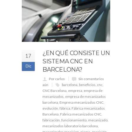
¿EN QUÉ CONSISTE UN
17
SISTEMA CNC EN
Dic
BARCELONA?
Por carlos
Sin comentarios
aún
barcelona
,
beneficios
,
cnc
,
CNC Barcelona
,
empresa
,
empresa de
mecanizados
,
empresa de mecanizados
barcelona
,
Empresa mecanizados CNC
,
evolución
,
fábrica
,
Fábrica mecanizados
Barcelona
,
Fábrica mecanizados CNC
,
fabricación
,
funcionamiento
,
mecanizado
,
mecanizados laboratorio barcelona
,
mecanizados precision
,
piezas
,
precisión
,