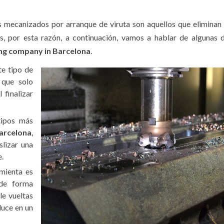
s mecanizados por arranque de viruta son aquellos que eliminan
as, por esta razón, a continuación, vamos a hablar de algunas 
ng company in Barcelona
.
te tipo de
 que solo
 finalizar
tipos más
arcelona
,
slizar una
e.
amienta es
de forma
le vueltas
duce en un