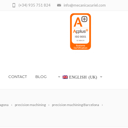
(+34) 935 751 824
info@mecanicacuriel.com
CONTACT
BLOG
ENGLISH (UK)
agona
precision machining
precision machining Barcelona