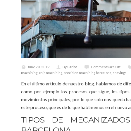
June 20, 2019
By Carlos
Comments are Off
machining
,
chip machining
,
precision machining barcelona
,
shavings
En el último artículo de nuestro blog, hablamos de dif
como por ejemplo los procesos que sigue, los tipos d
movimientos principales, por lo que solo nos queda hab
este proceso, que es de lo que hablaremos en el nuevo ar
TIPOS DE MECANIZADO
BARCELONA