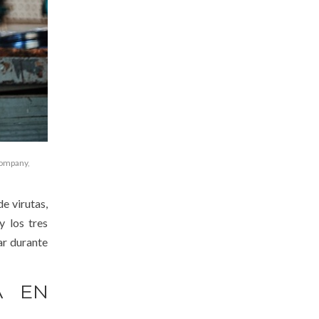
company
,
e virutas,
y los tres
ar durante
A EN