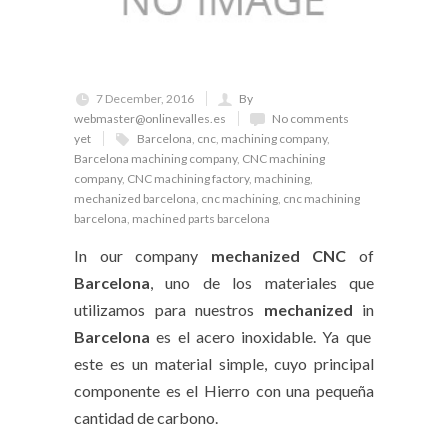
7 December, 2016
By
webmaster@onlinevalles.es
No comments
yet
Barcelona
,
cnc
,
machining company
,
Barcelona machining company
,
CNC machining
company
,
CNC machining factory
,
machining
,
mechanized barcelona
,
cnc machining
,
cnc machining
barcelona
,
machined parts barcelona
In our company
mechanized
CNC
of
Barcelona
, uno de los materiales que
utilizamos para nuestros
mechanized
in
Barcelona
es el acero inoxidable. Ya que
este es un material simple, cuyo principal
componente es el Hierro con una pequeña
cantidad de carbono.