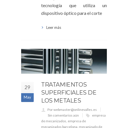
tecnología que utiliza un
dispositivo óptico para el corte
Leer más
TRATAMIENTOS
29
SUPERFICIALES DE
May
LOS METALES
Por webmaster@onlinevalles.es
Sin comentarios aún
empresa
de mecanizados
,
empresa de
mecanizados barcelona
,
mecanizado de