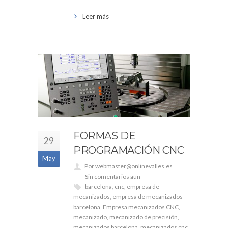
Leer más
FORMAS DE
29
PROGRAMACIÓN CNC
May
Por webmaster@onlinevalles.es
Sin comentarios aún
barcelona
,
cnc
,
empresa de
mecanizados
,
empresa de mecanizados
barcelona
,
Empresa mecanizados CNC
,
mecanizado
,
mecanizado de precisión
,
mecanizados barcelona
,
mecanizados cnc
,