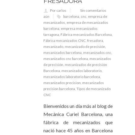
FRESADORA
Por carlos
Sin comentarios
aún
barcelona
,
cnc
,
empresa de
mecanizados
,
empresa de mecanizados
barcelona
,
empresa mecanizados
tarragona
,
Fábrica mecanizados Barcelona
,
Fábrica mecanizados CNC
,
fresadora
,
mecanizado
,
mecanizado de precisión
,
mecanizados barcelona
,
mecanizados cnc
,
mecanizados cnc barcelona
,
mecanizados
de precisión
,
mecanizados de precisión
Barcelona
,
mecanizados laboratorio
,
mecanizados laboratorio barcelona
,
mecanizados precision
,
mecanizados
precision barcelona
,
Tipos de mecanizado
CNC
Bienvenidos un día más al blog de
Mecánica Curiel Barcelona, una
fábrica de mecanizados que
nació hace 45 años en Barcelona