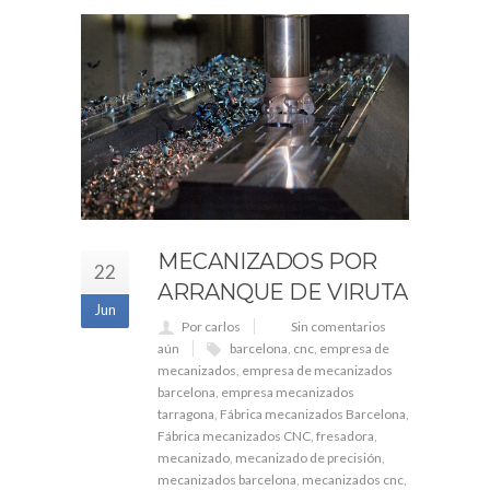
MECANIZADOS POR
22
ARRANQUE DE VIRUTA
Jun
Por carlos
Sin comentarios
aún
barcelona
,
cnc
,
empresa de
mecanizados
,
empresa de mecanizados
barcelona
,
empresa mecanizados
tarragona
,
Fábrica mecanizados Barcelona
,
Fábrica mecanizados CNC
,
fresadora
,
mecanizado
,
mecanizado de precisión
,
mecanizados barcelona
,
mecanizados cnc
,