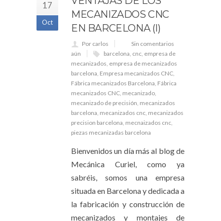
VENTAJAS DE LOS
17
MECANIZADOS CNC
Oct
EN BARCELONA (I)
Por carlos
Sin comentarios
aún
barcelona
,
cnc
,
empresa de
mecanizados
,
empresa de mecanizados
barcelona
,
Empresa mecanizados CNC
,
Fábrica mecanizados Barcelona
,
Fábrica
mecanizados CNC
,
mecanizado
,
mecanizado de precisión
,
mecanizados
barcelona
,
mecanizados cnc
,
mecanizados
precision barcelona
,
mecnaizados cnc
,
piezas mecanizadas barcelona
Bienvenidos un día más al blog de
Mecánica Curiel, como ya
sabréis, somos una empresa
situada en Barcelona y dedicada a
la fabricación y construcción de
mecanizados y montajes de