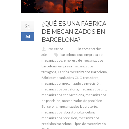
¿QUÉ ES UNA FÁBRICA
31
DE MECANIZADOS EN
Jul
BARCELONA?
Por carlos
Sin comentarios
aún
barcelona
,
cnc
,
empresa de
mecanizados
,
empresa de mecanizados
barcelona
,
empresa mecanizados
tarragona
,
Fábrica mecanizados Barcelona
,
Fábrica mecanizados CNC
,
fresadora
,
mecanizado
,
mecanizado de precisión
,
mecanizados barcelona
,
mecanizados cnc
,
mecanizados cnc barcelona
,
mecanizados
de precisión
,
mecanizados de precisión
Barcelona
,
mecanizados laboratorio
,
mecanizados laboratorio barcelona
,
mecanizados precision
,
mecanizados
precision barcelona
,
Tipos de mecanizado