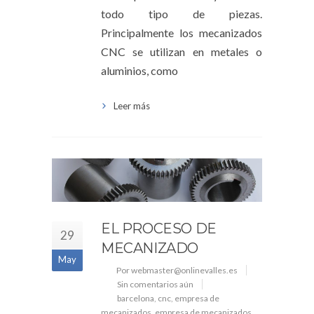
todo tipo de piezas.
Principalmente los mecanizados
CNC se utilizan en metales o
aluminios, como
Leer más
EL PROCESO DE
29
MECANIZADO
May
Por webmaster@onlinevalles.es
Sin comentarios aún
barcelona
,
cnc
,
empresa de
mecanizados
,
empresa de mecanizados