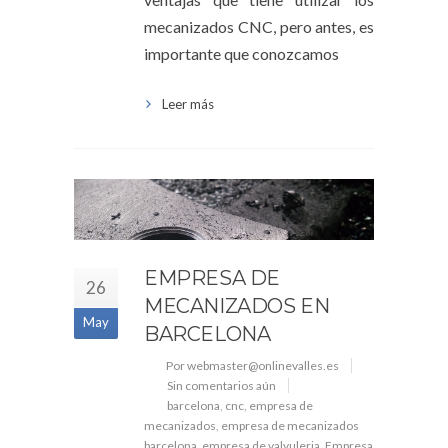
mecanizados CNC, pero antes, es
importante que conozcamos
Leer más
EMPRESA DE
26
MECANIZADOS EN
May
BARCELONA
Por webmaster@onlinevalles.es
Sin comentarios aún
barcelona
,
cnc
,
empresa de
mecanizados
,
empresa de mecanizados
barcelona
,
empresa de valvuleria
,
Empresa