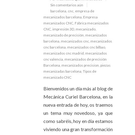
Sin comentarios aún
barcelona
,
cnc
,
empresa de
mecanizados barcelona
,
Empresa
mecanizados CNC
,
Fábrica mecanizados
CNC
,
impresión 3D
,
mecanizado
,
mecanizado de precisión
,
mecanizados
barcelona
,
mecanizados cnc
,
mecanizados
cnc barcelona
,
mecanizados cnc bilbao
,
mecanizados cnc madrid
,
mecanizados
cnc valencia
,
mecanizados de precisión
Barcelona
,
mecanizados precision
,
piezas
mecanizadas barcelona
,
Tipos de
mecanizado CNC
Bienvenidos un día más al blog de
Mecánica Curiel Barcelona, en la
nueva entrada de hoy, os traemos
un tema muy novedoso, ya que
como sabréis, hoy en día estamos
viviendo una gran transformación