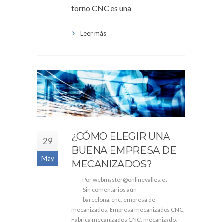
torno CNC es una
Leer más
¿CÓMO ELEGIR UNA
29
BUENA EMPRESA DE
May
MECANIZADOS?
Por webmaster@onlinevalles.es
Sin comentarios aún
barcelona
,
cnc
,
empresa de
mecanizados
,
Empresa mecanizados CNC
,
Fábrica mecanizados CNC
,
mecanizado
,