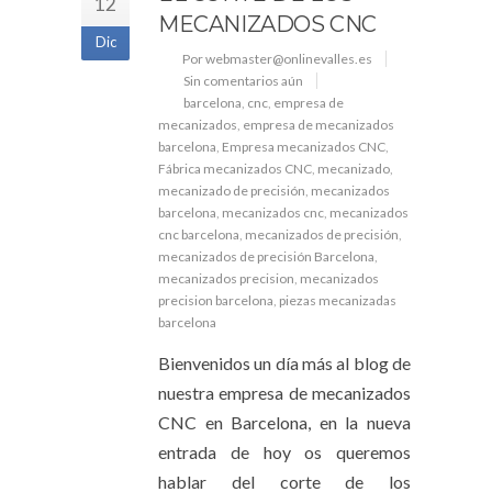
12
MECANIZADOS CNC
Dic
Por webmaster@onlinevalles.es
Sin comentarios aún
barcelona
,
cnc
,
empresa de
mecanizados
,
empresa de mecanizados
barcelona
,
Empresa mecanizados CNC
,
Fábrica mecanizados CNC
,
mecanizado
,
mecanizado de precisión
,
mecanizados
barcelona
,
mecanizados cnc
,
mecanizados
cnc barcelona
,
mecanizados de precisión
,
mecanizados de precisión Barcelona
,
mecanizados precision
,
mecanizados
precision barcelona
,
piezas mecanizadas
barcelona
Bienvenidos un día más al blog de
nuestra empresa de mecanizados
CNC en Barcelona, en la nueva
entrada de hoy os queremos
hablar del corte de los