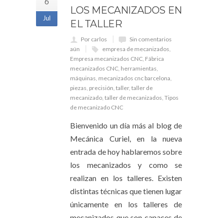
6
LOS MECANIZADOS EN
Jul
EL TALLER
Por carlos
Sin comentarios
aún
empresa de mecanizados
,
Empresa mecanizados CNC
,
Fábrica
mecanizados CNC
,
herramientas
,
máquinas
,
mecanizados cnc barcelona
,
piezas
,
precisión
,
taller
,
taller de
mecanizado
,
taller de mecanizados
,
Tipos
de mecanizado CNC
Bienvenido un día más al blog de
Mecánica Curiel, en la nueva
entrada de hoy hablaremos sobre
los mecanizados y como se
realizan en los talleres. Existen
distintas técnicas que tienen lugar
únicamente en los talleres de
mecanizados que son capaces de