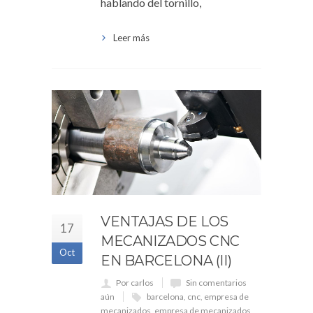
hablando del tornillo,
Leer más
VENTAJAS DE LOS
17
MECANIZADOS CNC
Oct
EN BARCELONA (II)
Por carlos
Sin comentarios
aún
barcelona
,
cnc
,
empresa de
mecanizados
,
empresa de mecanizados