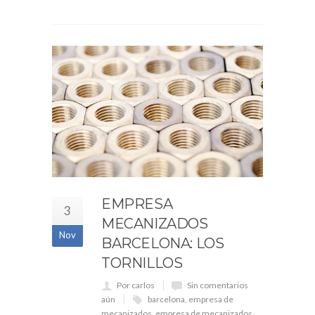
EMPRESA
3
MECANIZADOS
Nov
BARCELONA: LOS
TORNILLOS
Por carlos
Sin comentarios
aún
barcelona
,
empresa de
mecanizados
,
empresa de mecanizados