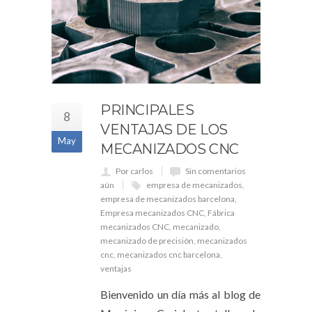
PRINCIPALES
8
VENTAJAS DE LOS
May
MECANIZADOS CNC
Por carlos
Sin comentarios
aún
empresa de mecanizados
,
empresa de mecanizados barcelona
,
Empresa mecanizados CNC
,
Fábrica
mecanizados CNC
,
mecanizado
,
mecanizado de precisión
,
mecanizados
cnc
,
mecanizados cnc barcelona
,
ventajas
Bienvenido un día más al blog de