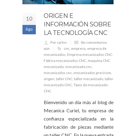
ORIGEN E
10
INFORMACIÓN SOBRE
Ago
LA TECNOLOGÍA CNC
Por carlos
Sin comentarios
aún
cnc
,
empresa
,
empresa de
mecanizados
,
Empresa mecanizados CNC
,
Fábrica mecanizados CNC
,
maquina CNC
,
mecanizado
,
mecanizado cnc
,
mecanizados cnc
,
mecanizados precision
,
origen
,
taller CNC
,
taller mecanizado
,
taller
mecanizado CNC
,
Tipos de mecanizado
CNC
Bienvenido un día más al blog de
Mecanica Curiel, tu empresa de
confianza especializada en la
fabricación de piezas mediante
un taller CNC. En la nueva entrada