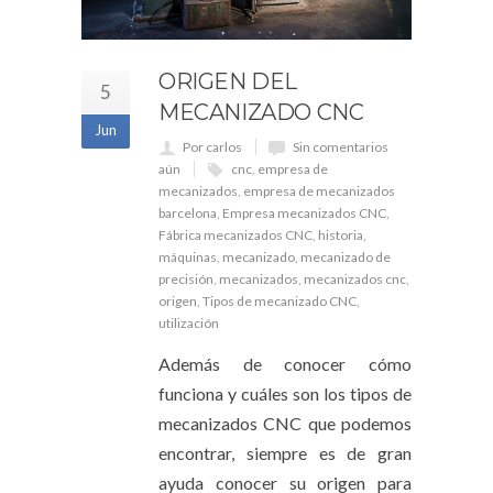
ORIGEN DEL
5
MECANIZADO CNC
Jun
Por carlos
Sin comentarios
aún
cnc
,
empresa de
mecanizados
,
empresa de mecanizados
barcelona
,
Empresa mecanizados CNC
,
Fábrica mecanizados CNC
,
historia
,
máquinas
,
mecanizado
,
mecanizado de
precisión
,
mecanizados
,
mecanizados cnc
,
origen
,
Tipos de mecanizado CNC
,
utilización
Además de conocer cómo
funciona y cuáles son los tipos de
mecanizados CNC que podemos
encontrar, siempre es de gran
ayuda conocer su origen para