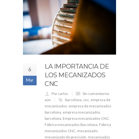
LA IMPORTANCIA DE
6
LOS MECANIZADOS
Mar
CNC
Por carlos
Sin comentarios
aún
barcelona
,
cnc
,
empresa de
mecanizados
,
empresa de mecanizados
barcelona
,
empresa mecanizados
barcelona
,
Empresa mecanizados CNC
,
Fábrica mecanizados Barcelona
,
Fábrica
mecanizados CNC
,
mecanizado
,
mecanizado de precisión
,
mecanizados