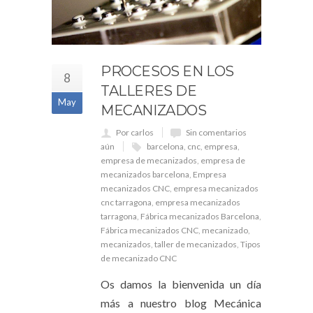
PROCESOS EN LOS
8
TALLERES DE
May
MECANIZADOS
Por carlos
Sin comentarios
aún
barcelona
,
cnc
,
empresa
,
empresa de mecanizados
,
empresa de
mecanizados barcelona
,
Empresa
mecanizados CNC
,
empresa mecanizados
cnc tarragona
,
empresa mecanizados
tarragona
,
Fábrica mecanizados Barcelona
,
Fábrica mecanizados CNC
,
mecanizado
,
mecanizados
,
taller de mecanizados
,
Tipos
de mecanizado CNC
Os damos la bienvenida un día
más a nuestro blog Mecánica